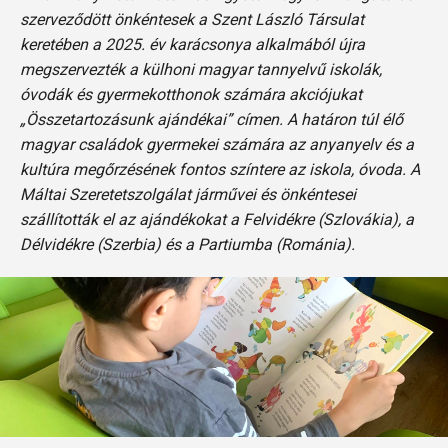
szerveződött önkéntesek a Szent László Társulat
keretében a 2025. év karácsonya alkalmából újra
megszervezték a külhoni magyar tannyelvű iskolák,
óvodák és gyermekotthonok számára akciójukat
„Összetartozásunk ajándékai” címen. A határon túl élő
magyar családok gyermekei számára az anyanyelv és a
kultúra megőrzésének fontos színtere az iskola, óvoda. A
Máltai Szeretetszolgálat járművei és önkéntesei
szállították el az ajándékokat a Felvidékre (Szlovákia), a
Délvidékre (Szerbia) és a Partiumba (Románia).