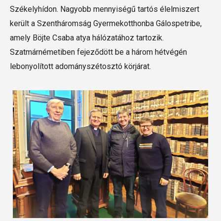
Székelyhídon. Nagyobb mennyiségű tartós élelmiszert
került a Szentháromság Gyermekotthonba Gálospetribe,
amely Böjte Csaba atya hálózatához tartozik.
Szatmárnémetiben fejeződött be a három hétvégén
lebonyolított adományszétosztó körjárat.