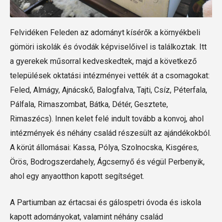
Felvidéken Feleden az adományt kísérők a környékbeli
gömöri iskolák és óvodák képviselőivel is találkoztak. Itt
a gyerekek műsorral kedveskedtek, majd a következő
települések oktatási intézményei vették át a csomagokat:
Feled, Almágy, Ajnácskő, Balogfalva, Tajti, Csíz, Péterfala,
Pálfala, Rimaszombat, Bátka, Détér, Gesztete,
Rimaszécs). Innen kelet felé indult tovább a konvoj, ahol
intézmények és néhány család részesült az ajándékokból.
A körút állomásai: Kassa, Pólya, Szolnocska, Kisgéres,
Örös, Bodrogszerdahely, Ágcsernyő és végül Perbenyik,
ahol egy anyaotthon kapott segítséget.
A Partiumban az értacsai és gálospetri óvoda és iskola
kapott adományokat, valamint néhány család