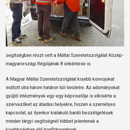
segítségben részt vett a Máltai Szeretetszolgálat Közép-
magyarországi Régiójának 8 önkéntese is.
A Magyar Máltai Szeretetszolgálat kisebb konvojokat
indított útra három határon túli területre. Az adományokat
gyűjtő intézmények egy-egy képviselője is elkísérte a
szervezőket az átadási helyekre, hiszen a személyes
kapcsolat, az ilyenkor kialakuló baráti beszélgetések
minden tárgyi segítségnél többet jelentenek a
kisebbségben élő honfitársainknak.