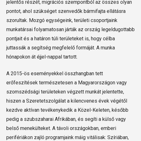
jelentős részét, migrációs szempontból az összes olyan
pontot, ahol szükséget szenvedők bármifajta ellátásra
szorultak. Mozgó egységeink, területi csoportjaink
munkatársai folyamatosan járták az ország legeldugottabb
pontjait és a határon túli területeket is, hogy célba
juttassák a segítség megfelelő formáját. A munka
hónapokon át éjjel-nappal tartott.
A 2015-ös eseményekkel összhangban tett
erőfeszítések természetesen a Magyarországon vagy
szomszédsági területeken végzett munkát jelentette,
hiszen a Szeretetszolgálat a kilencvenes évek végétől
kezdve aktívan tevékenykedik a Közel-Keleten, később
pedig a szubszaharai Afrikában, és segíti a külső vagy
belső menekülteket. A távoli országokban, emberi
perifériákon zajló programjaink máig vitálisak: Szíriában,