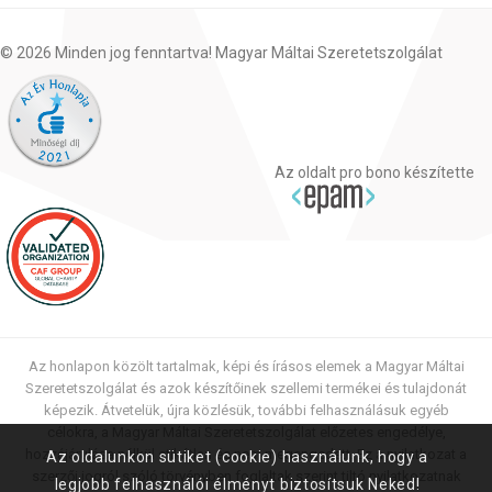
© 2026 Minden jog fenntartva! Magyar Máltai Szeretetszolgálat
Az oldalt pro bono készítette
Az honlapon közölt tartalmak, képi és írásos elemek a Magyar Máltai
Szeretetszolgálat és azok készítőinek szellemi termékei és tulajdonát
képezik. Átvetelük, újra közlésük, további felhasználásuk egyéb
célokra, a Magyar Máltai Szeretetszolgálat előzetes engedélye,
hozzájárulása nélkül etikátlan és nem megengedett. Ez a nyilatkozat a
Az oldalunkon sütiket (cookie) használunk, hogy a
szerzői jogról szóló törvényben foglaltak szerint tiltó nyilatkozatnak
legjobb felhasználói élményt biztosítsuk Neked!