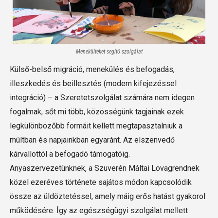
Menekülteket segítő szolgálat
Külső-belső migráció, menekülés és befogadás,
illeszkedés és beillesztés (modern kifejezéssel
integráció) – a Szeretetszolgálat számára nem idegen
fogalmak, sőt mi több, közösségünk tagjainak ezek
legkülönbözőbb formáit kellett megtapasztalniuk a
múltban és napjainkban egyaránt. Az elszenvedő
kárvallottól a befogadó támogatóig.
Anyaszervezetünknek, a Szuverén Máltai Lovagrendnek
közel ezeréves története sajátos módon kapcsolódik
össze az üldöztetéssel, amely máig erős hatást gyakorol
működésére. Így az egészségügyi szolgálat mellett