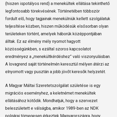
(hiszen ispotályos rend) a menekültek ellátása tekinthető
legfontosabb törekvésének. Történetében többször
fordult elő, hogy tagjainak menekülniük kellett szolgálatuk
teljesítése közben, hiszen működésük elsősorban olyan
területeken történt, amelyek háborúk középpontjában
álltak. Ez az élmény mély nyomot hagyott
közösségünkben, s ezáltal szoros kapcsolatot
eredményez a „menekültkérdéshez” való viszonyulásban.
A lovagrend saját történelmén keresztül mélyen átérzi az
elnyomott vagy pusztán a jobb jövőt keresők helyzetét.
A Magyar Máltai Szeretetszolgálat születése is egy
migrációs eseményhez, a keletnémet menekültek
ellátásához kötődik. Mondhatjuk, hogy a szervezet
beleszületett e válságba, amikor 1989-ben az NDK
polgárai tömegesen érkeztek Magyarországra, hogy