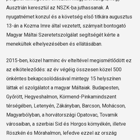
Ausztrián keresztül az NSZK-ba juthassanak. A
nyugatnémet konzul és a követség első titkára augusztus
13-án a Kozma Imre által vezetett, szárnyait bontogató
Magyar Máltai Szeretetszolgálat segítségét kérte a
menekültek elhelyezésében és ellátásában.
2015-ben, közel harminc év elteltével megismétlődött ez
az elköteleződés: az év végéig összesen közel 500
önkéntes bekapcsolódásával mintegy 15 helyszínen
láttak el szolgálatot a magyar Máltaiak. Budapesten,
Győrött, Hegyeshalmon, Körmend-Pinkamindszent
térségében, Letenyén, Zákányban, Barcson, Mohácson,
Magyarbólyban, a horvátországi Opatovac, Tovarnik
városaiban, a szerbiai Sid és Horgos környékén, illetve
Röszkén és Mórahalmon, lefedve ezzel az ország