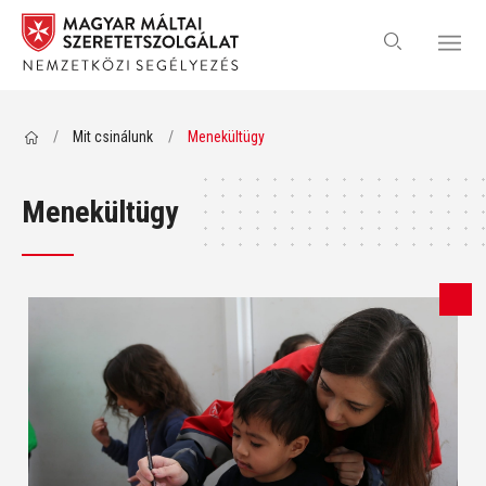
/
Mit csinálunk
/
Menekültügy
Menekültügy