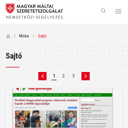
/
Média
/
Sajtó
Sajtó
1
2
3