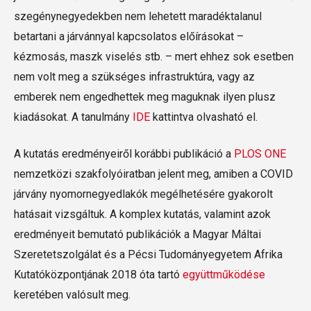
szegénynegyedekben nem lehetett maradéktalanul
betartani a járvánnyal kapcsolatos előírásokat –
kézmosás, maszk viselés stb. – mert ehhez sok esetben
nem volt meg a szükséges infrastruktúra, vagy az
emberek nem engedhettek meg maguknak ilyen plusz
kiadásokat. A tanulmány
IDE
kattintva olvasható el.
A kutatás eredményeiről korábbi publikáció a
PLOS ONE
nemzetközi szakfolyóiratban jelent meg, amiben a COVID
járvány nyomornegyedlakók megélhetésére gyakorolt
hatásait vizsgáltuk. A komplex kutatás, valamint azok
eredményeit bemutató publikációk a Magyar Máltai
Szeretetszolgálat és a Pécsi Tudományegyetem Afrika
Kutatóközpontjának 2018 óta tartó
együttműködése
keretében valósult meg.