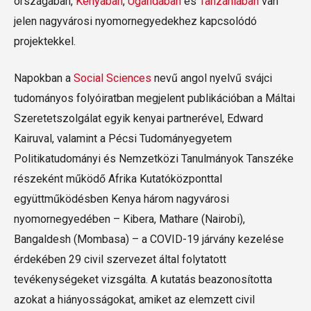
országában,
Kenyában
,
Ugandában
és
Tanzániában
van
jelen nagyvárosi nyomornegyedekhez kapcsolódó
projektekkel.
Napokban a
Social Sciences
nevű angol nyelvű svájci
tudományos folyóiratban megjelent publikációban a Máltai
Szeretetszolgálat egyik kenyai partnerével, Edward
Kairuval, valamint a Pécsi Tudományegyetem
Politikatudományi és Nemzetközi Tanulmányok Tanszéke
részeként működő Afrika Kutatóközponttal
együttműködésben Kenya három nagyvárosi
nyomornegyedében – Kibera, Mathare (Nairobi),
Bangaldesh (Mombasa) – a COVID-19 járvány kezelése
érdekében 29 civil szervezet által folytatott
tevékenységeket vizsgálta. A kutatás beazonosította
azokat a hiányosságokat, amiket az elemzett civil