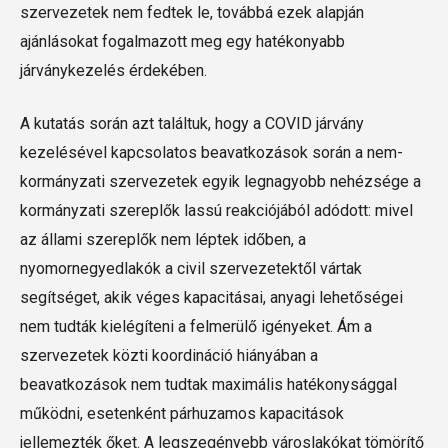
szervezetek nem fedtek le, továbbá ezek alapján
ajánlásokat fogalmazott meg egy hatékonyabb
járványkezelés érdekében.
A kutatás során azt találtuk, hogy a COVID járvány
kezelésével kapcsolatos beavatkozások során a nem-
kormányzati szervezetek egyik legnagyobb nehézsége a
kormányzati szereplők lassú reakciójából adódott: mivel
az állami szereplők nem léptek időben, a
nyomornegyedlakók a civil szervezetektől vártak
segítséget, akik véges kapacitásai, anyagi lehetőségei
nem tudták kielégíteni a felmerülő igényeket. Ám a
szervezetek közti koordináció hiányában a
beavatkozások nem tudtak maximális hatékonysággal
működni, esetenként párhuzamos kapacitások
jellemezték őket. A legszegényebb városlakókat tömörítő