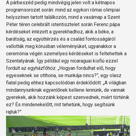
A párbeszéd pedig mindvégig jelen volt a kétnapos
programsorozat során: mind az egykori római olimpiai
helyszínen tartott találkozón, mind a vasárnap a Szent
Péter téren celebrált istentisztelet során Ferenc pápa
kérdéseket intézett a gyerekhadhoz, akik a béke, a
barátság, az együttérzés és a család fontosságáról
vallották meg kórusban véleményüket, ugyanakkor a
ceremónia végén személyes kérdéseket is feltehettek a
Szentatyának. Így például egy nicaraguai kisfiú ezzel
fordult az egyházfőhöz: „Hogyan fordulhat elő, hogy
egyeseknek se otthona, se munkája nincs?”, egy olasz
fiatal pedig ehhez kapcsolódóan érdeklődött: „A világban
mindannyiunknak egyenlőnek kellene lennünk, de vannak
gyerekek, akik hozzánk képest szenvednek, miért történik
ez? És mindenekelőtt, mit tehetünk, hogy segítsünk
rajtuk?”