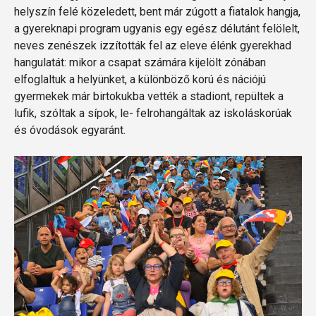
helyszín felé közeledett, bent már zúgott a fiatalok hangja,
a gyereknapi program ugyanis egy egész délutánt felölelt,
neves zenészek izzították fel az eleve élénk gyerekhad
hangulatát: mikor a csapat számára kijelölt zónában
elfoglaltuk a helyünket, a különböző korú és nációjú
gyermekek már birtokukba vették a stadiont, repültek a
lufik, szóltak a sípok, le- felrohangáltak az iskoláskorúak
és óvodások egyaránt.