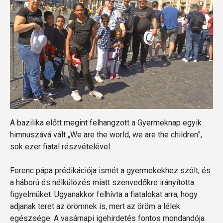
A bazilika előtt megint felhangzott a Gyermeknap egyik
himnuszává vált „We are the world, we are the children”,
sok ezer fiatal részvételével.
Ferenc pápa prédikációja ismét a gyermekekhez szólt, és
a háború és nélkülözés miatt szenvedőkre irányította
figyelmüket. Ugyanakkor felhívta a fiatalokat arra, hogy
adjanak teret az örömnek is, mert az öröm a lélek
egészsége. A vasárnapi igehirdetés fontos mondandója