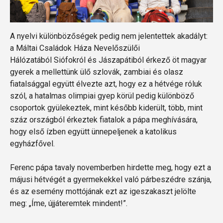
A nyelvi különbözőségek pedig nem jelentettek akadályt:
a Máltai Családok Háza Nevelőszülői
Hálózatából Siófokról és Jászapátiból érkező öt magyar
gyerek a mellettünk ülő szlovák, zambiai és olasz
fiatalsággal együtt élvezte azt, hogy ez a hétvége róluk
szól, a hatalmas olimpiai gyep körül pedig különböző
csoportok gyülekeztek, mint később kiderült, több, mint
száz országból érkeztek fiatalok a pápa meghívására,
hogy első ízben együtt ünnepeljenek a katolikus
egyházfővel.
Ferenc pápa tavaly novemberben hirdette meg, hogy ezt a
májusi hétvégét a gyermekekkel való párbeszédre szánja,
és az esemény mottójának ezt az igeszakaszt jelölte
meg: „Íme, újjáteremtek mindent!”.