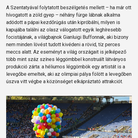
A Szentatyával folytatott beszélgetés mellett – ha már ott
hívogatott a zöld gyep – néhány fürge lábnak alkalma
adódott a pápai kezdőrúgás után kipróbálni, milyen is
kapujába találni az olasz válogatott egyik leghíresebb
focistájának, a világbajnok Gianluigi Buffonnak, aki bizony
nem minden lövést tudott kivédeni a rövid, tíz perces
meccs alatt. Az eseményt a világ országait is jelképező
több mint száz színes léggömbbel konstruált látványos
produkció zárta: a héliumos léggömbök egy artistát is a
levegőbe emeltek, aki az olimpiai pálya fölött a levegőben
úszva vitt végbe a közönséget elkápráztató attrakciót.